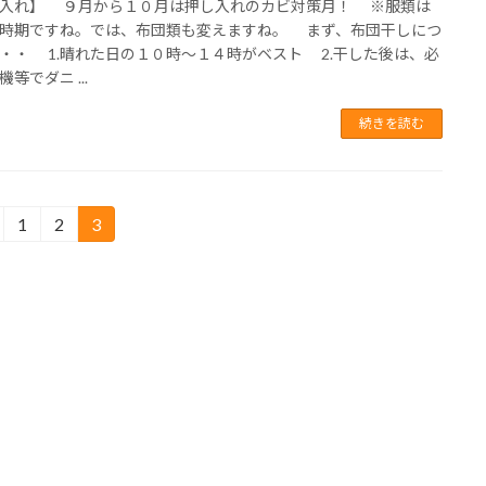
入れ】 ９月から１０月は押し入れのカビ対策月！ ※服類は
時期ですね。では、布団類も変えますね。 まず、布団干しにつ
・・ 1.晴れた日の１０時～１４時がベスト 2.干した後は、必
等でダニ ...
続きを読む
1
2
3
固
固
固
定
定
定
ペ
ペ
ペ
ー
ー
ー
ジ
ジ
ジ