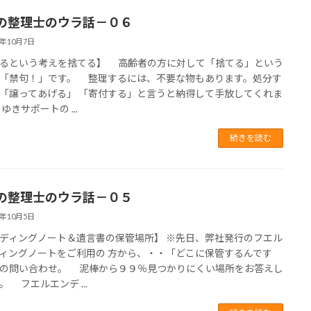
の整理士のウラ話－０６
7年10月7日
るという考えを捨てる】 高齢者の方に対して「捨てる」という
「禁句！」です。 整理するには、不要な物もあります。処分す
「譲ってあげる」 「寄付する」と言うと納得して手放してくれま
ゆきサポートの ...
続きを読む
の整理士のウラ話－０５
7年10月5日
ディングノート＆遺言書の保管場所】 ※先日、弊社発行のフエル
ィングノートをご利用の 方から、・・「どこに保管するんです
の問い合わせ。 泥棒から９９％見つかりにくい場所をお答えし
。 フエルエンデ ...