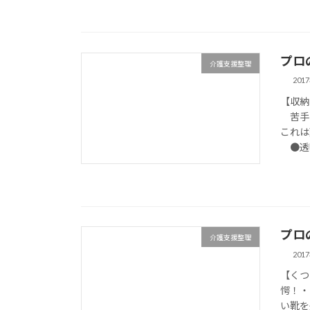
プロ
介護支援整理
201
【収納
苦手
これは
●透明
プロ
介護支援整理
201
【くつ
愕！・
い靴を