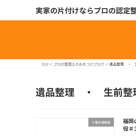
コ
ナ
実家の片付けならプロの認定
ン
ビ
テ
ゲ
ン
ー
ツ
シ
へ
ョ
ス
ン
キ
に
ッ
移
TOP
プロの整理士のお片づけブログ
遺品整理 ・ 
プ
動
遺品整理 ・ 生前整
福岡
介護支援整理
役＃3