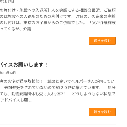
7年11月7日
の片付け・施設への入退所】人を笑顔にする相談役 最近、ご依頼
のは施設への入退所のための片付けです。 昨日の、久留米の高齢
の片付けは、東京のお子様からのご依頼でした。 「父が介護施設
ってくるが、介護 ...
続きを読む
バイスお願いします！
7年10月13日
者のお宅が猫屋敷状態！ 糞尿と臭いでヘルパーさんが困ってい
 去勢避妊をされていないので約２０匹に増えています。 処分
ても、動物愛護団体も受け入れ拒否！ どうしようもない状態で
アドバイスお願 ...
続きを読む