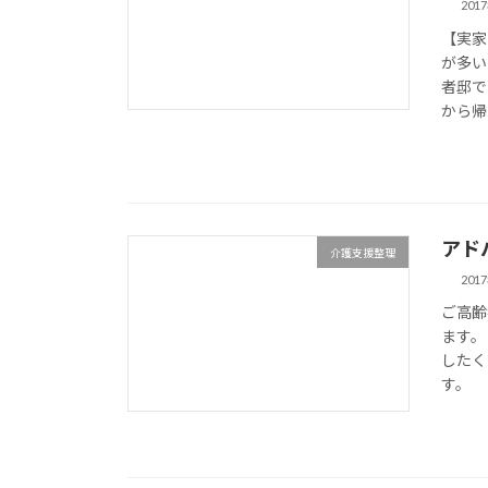
201
【実家
が多い
者邸で
から帰
アド
介護支援整理
201
ご高齢
ます。
したく
す。 