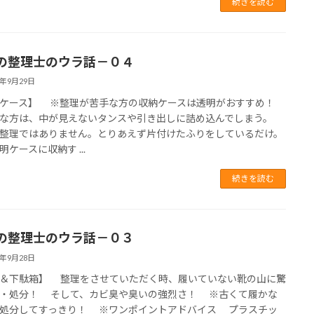
続きを読む
の整理士のウラ話－０４
7年9月29日
ケース】 ※整理が苦手な方の収納ケースは透明がおすすめ！
な方は、中が見えないタンスや引き出しに詰め込んでしまう。
整理ではありません。とりあえず片付けたふりをしているだけ。
ケースに収納す ...
続きを読む
の整理士のウラ話－０３
7年9月28日
＆下駄箱】 整理をさせていただく時、履いていない靴の山に驚
・処分！ そして、カビ臭や臭いの強烈さ！ ※古くて履かな
処分してすっきり！ ※ワンポイントアドバイス プラスチッ