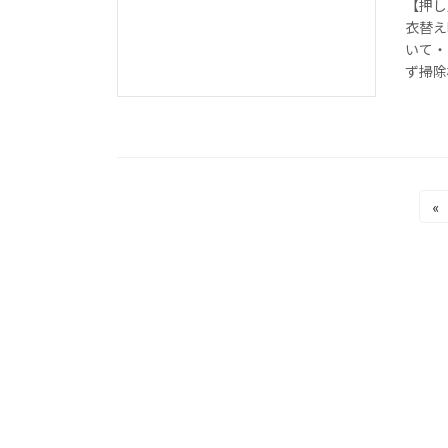
【押し
衣替え
いて・
ず掃除機
投
«
稿
の
ペ
ー
ジ
送