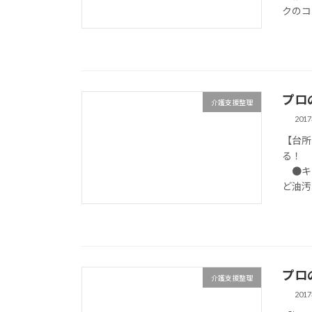
クのコ
プロ
介護支援整理
201
【台所
る！ 
●キッ
ど油汚
プロ
介護支援整理
201