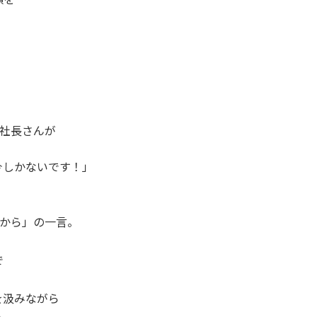
」
Y社長さんが
今しかないです！」
るから」の一言。
で
を汲みながら