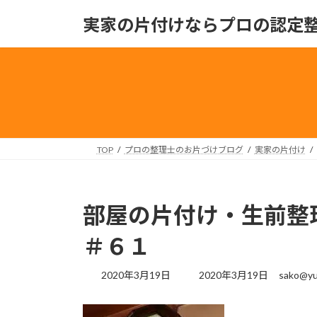
コ
ナ
実家の片付けならプロの認定
ン
ビ
テ
ゲ
ン
ー
ツ
シ
へ
ョ
ス
ン
キ
に
ッ
移
TOP
プロの整理士のお片づけブログ
実家の片付け
プ
動
部屋の片付け・生前整
＃６１
最
2020年3月19日
2020年3月19日
sako@yu
終
更
新