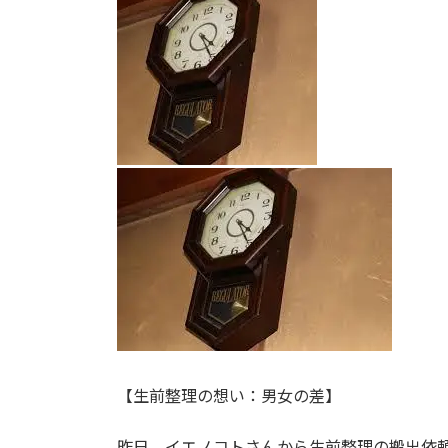
日
時
:
【生前整理の想い：男女の差】
昨日、イエノコトさんから生前整理の搬出依