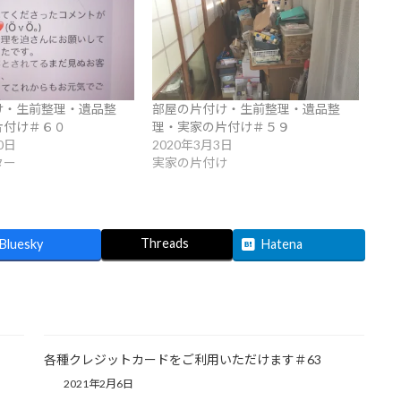
け・生前整理・遺品整
部屋の片付け・生前整理・遺品整
片付け＃６０
理・実家の片付け＃５９
0日
2020年3月3日
ター
実家の片付け
Threads
Bluesky
Hatena
各種クレジットカードをご利用いただけます＃63
2021年2月6日